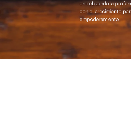
entrelazando la profund
con el crecimiento perso
empoderamiento.